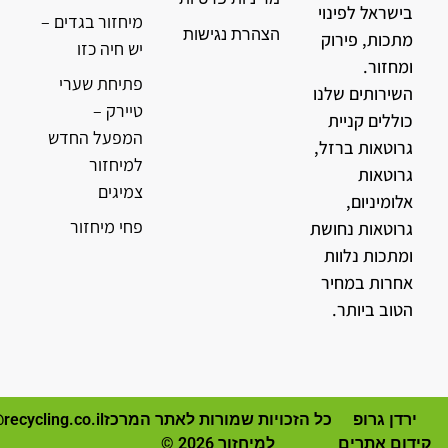
בישראל לפינוי
מיחזור בגדים –
הצהרת נגישות
מתכות, פירוק
יש חיה כזו
ומחזור.
פתיחת שערי
השירותים שלנו
טיירק –
כוללים קניית
המפעל החדש
גרוטאות ברזל,
למיחזור
גרוטאות
צמיגים
אלומיניום,
פחי מיחזור
גרוטאות נחושת
ומתכות נלוות
אחרות במחיר
הטוב ביותר.
ירדן גרופ
כל הזכויות שמורות לאתר המרכז
recycling.co.il
קידום אתרים
למיחזור 2026 ©