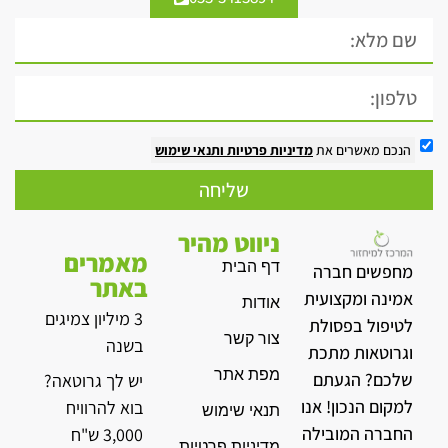
הנכם מאשרים את
מדיניות פרטיות
ותנאי שימוש
שליחה
ניווט מהיר
מאמרים
דף הבית
מחפשים חברה
באתר
אמינה ומקצועית
אודות
3 מיליון צמיגים
לטיפול בפסולת
צור קשר
בשנה
וגרוטאות מתכת
מפת אתר
שלכם? הגעתם
יש לך גרוטאה?
למקום הנכון! אנו
בוא להרוויח
תנאי שימוש
החברה המובילה
3,000 ש"ח
מדיניות פרטיות