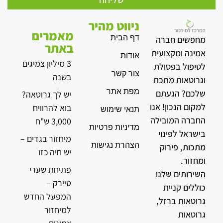
ניווט מהיר
מאמרים
דף הבית
מחפשים חברה
באתר
אמינה ומקצועית
אודות
3 מיליון צמיגים
לטיפול בפסולת
צור קשר
בשנה
וגרוטאות מתכת
מפת אתר
שלכם? הגעתם
יש לך גרוטאה?
למקום הנכון! אנו
בוא להרוויח
תנאי שימוש
החברה המובילה
3,000 ש"ח
מדיניות פרטיות
בישראל לפינוי
מיחזור בגדים –
הצהרת נגישות
מתכות, פירוק
יש חיה כזו
ומחזור.
פתיחת שערי
השירותים שלנו
טיירק –
כוללים קניית
המפעל החדש
גרוטאות ברזל,
למיחזור
גרוטאות