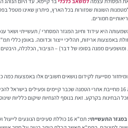
 את הפסולת עצמה
למשאב כלכלי
בר קיימא. עד היום הנוהג ה
מטמנות השונות שפזורות בכל הארץ, פיתרון שאינו מטפל בפס
יאותיים חמורים.
 שמשמעותה היא עידוד וחיוב המגזר המסחרי / תעשייתי ושאר 
 ומושפעים ממנה בסופו של דבר) – הציבור, הכלכלה, היבטים ב
ר מסייעת לקידום נושאים חשובים אלו באמצעות כמה כלים ודרכים, 
תמ"א 16 מחייבת אתרי הטמנה שכבר קיימים ופעילים בישראל ל
כל הבחינות בקרקע. זאת בנוסף להנחיות שיקום כלליות שינו
ת במגזר התעשייתי:
תמ"א 16 כוללת סעיפים הנוגעים ליי
ייה למיניהם. התמ"א תאשר קבלת היתר בנייה על סמך אישור