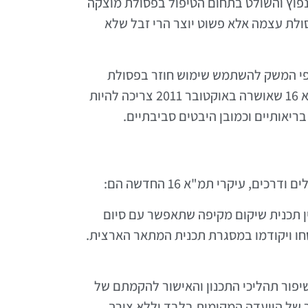
נפוץ והשולט בתחום הטיפול בפסולת מוצקה
ולת עצמה אלא פשוט יוצר הרי זבל שלא
ענפי המשק להשתמש שימוש חוזר בפסולת
ומרכיביה וכמו כן תעודד יצרנים להפיק פחות פסולת באמצעות אריזות, תהליכי ייצור וכדומה. באופן כללי תמ"א 16 שאושרה באוקטובר 2011 צריכה להיות
ריאותיים וכמובן היבטים סביבתיים.
עיקרי תמ"א 16 החדשה הם:
הכין תכנית שיקום מקיפה שתאפשר עם סיום
סחו ויקודמו במסגרת תכנית המתאר הארצית.
עול ושיפור תהליכי התכנון והאישור להקמתם של
 של הוועדה המקומית בלבד וללא צורך