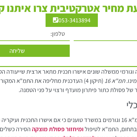
 מחיר אטרקטיבית צרו איתנו ק
053-3413894
שליחה
ד להגנת הסביבה וגורמי ממשלה שונים אישרו תכנית מתאר ארצית שיי
ינו.
תמ"א 16
של פסולת כתור פיתרון מועדף ורצוי על פני הטמנה.
לי
המשרד להגנת הסביבה בירך את אישורה של תמ"א 16 וגורמים במשרד טוענים כי אם אי
בתחום, התמ"א לטיפול
ומיחזור פסולת מוצקה
הסירה כשלים ו