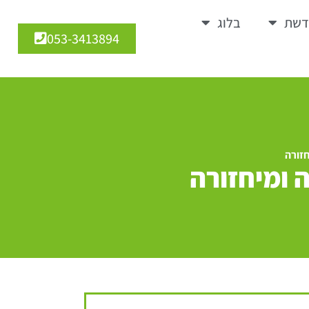
דשת
בלוג
053-3413894