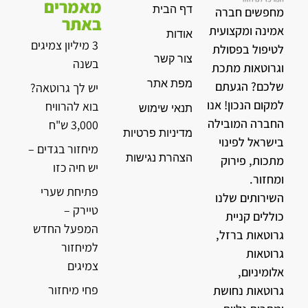
מאמרים
דף הבית
מחפשים חברה
באתר
אמינה ומקצועית
אודות
3 מיליון צמיגים
לטיפול בפסולת
צור קשר
בשנה
וגרוטאות מתכת
מפת אתר
שלכם? הגעתם
יש לך גרוטאה?
למקום הנכון! אנו
בוא להרוויח
תנאי שימוש
החברה המובילה
3,000 ש"ח
מדיניות פרטיות
בישראל לפינוי
מיחזור בגדים –
הצהרת נגישות
מתכות, פירוק
יש חיה כזו
ומחזור.
פתיחת שערי
השירותים שלנו
טיירק –
כוללים קניית
המפעל החדש
גרוטאות ברזל,
למיחזור
גרוטאות
צמיגים
אלומיניום,
פחי מיחזור
גרוטאות נחושת