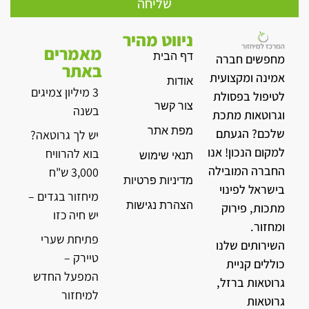
שליחה
ניווט מהיר
מאמרים
דף הבית
מחפשים חברה
באתר
אמינה ומקצועית
אודות
3 מיליון צמיגים
לטיפול בפסולת
צור קשר
בשנה
וגרוטאות מתכת
מפת אתר
שלכם? הגעתם
יש לך גרוטאה?
למקום הנכון! אנו
בוא להרוויח
תנאי שימוש
החברה המובילה
3,000 ש"ח
מדיניות פרטיות
בישראל לפינוי
מיחזור בגדים –
הצהרת נגישות
מתכות, פירוק
יש חיה כזו
ומחזור.
פתיחת שערי
השירותים שלנו
טיירק –
כוללים קניית
המפעל החדש
גרוטאות ברזל,
למיחזור
גרוטאות