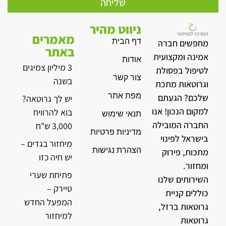
שליחה
ניווט מהיר
מאמרים
דף הבית
מחפשים חברה
באתר
אמינה ומקצועית
אודות
3 מיליון צמיגים
לטיפול בפסולת
צור קשר
בשנה
וגרוטאות מתכת
מפת אתר
שלכם? הגעתם
יש לך גרוטאה?
למקום הנכון! אנו
בוא להרוויח
תנאי שימוש
החברה המובילה
3,000 ש"ח
מדיניות פרטיות
בישראל לפינוי
מיחזור בגדים –
הצהרת נגישות
מתכות, פירוק
יש חיה כזו
ומחזור.
פתיחת שערי
השירותים שלנו
טיירק –
כוללים קניית
המפעל החדש
גרוטאות ברזל,
למיחזור
גרוטאות