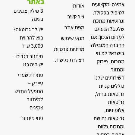
באתר
אמינה ומקצועית
אודות
3 מיליון צמיגים
לטיפול בפסולת
צור קשר
בשנה
וגרוטאות מתכת
מפת אתר
שלכם? הגעתם
יש לך גרוטאה?
למקום הנכון! אנו
בוא להרוויח
תנאי שימוש
החברה המובילה
3,000 ש"ח
מדיניות פרטיות
בישראל לפינוי
מיחזור בגדים –
הצהרת נגישות
מתכות, פירוק
יש חיה כזו
ומחזור.
פתיחת שערי
השירותים שלנו
טיירק –
כוללים קניית
המפעל החדש
גרוטאות ברזל,
למיחזור
גרוטאות
צמיגים
אלומיניום,
פחי מיחזור
גרוטאות נחושת
ומתכות נלוות
אחרות במחיר