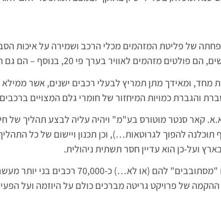
חתה של פליטת המזהמים מכלי הרכב ושמירה על איכות הסביב
אוויר בערך פי 20, בנוסף – הם גם הרבה פחות בטיחותיים.
 מחד, ומאידך מתן תמריץ לבעלי רכבים ישנים, אשר ממילא 
ת והגברת כמויות המיחזור של חומרי גלם המצויים ברכבים.
א. קאר סנטר מוטורס בע"מ" ויהיה עליה לבצע תהליך של 
קף תוכלנה להפוך לגרוטאות…), וכן תכנון ויישום של כל התה
בארץ ועל-כן הוא עדיין חסר תשתית ניהולית.
לפי נתוני המשרד להגנת הסביבה, בישראל היום "מס
הקמה של פרויקט גריטה מברכים כולם על היוזמה ועל הפעי