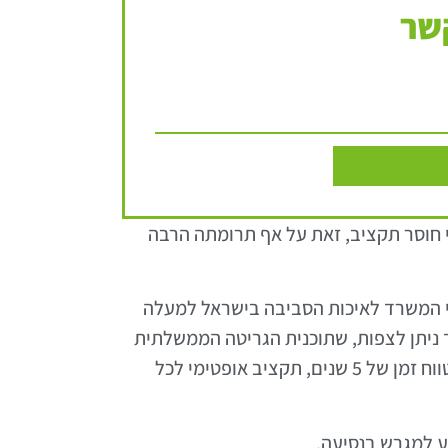
שר
ם הופסקה מאז כבר פעמיים מטעמי חוסר תקציב, זאת על אף תרומתה הרבה
רי המשרד לאיכות הסביבה בישראל למעלה
מכך ניתן לצפות, שתוכנית הגריטה הממשלתית
עתידה להיתקל במכשולים רבים נוספים. נכון לכתיבת שורות אלו, התקציב לתוכנית עומד על 25 מיליון ש"ח לטווח זמן של 5 שנים, תקציב אופטימי לכל