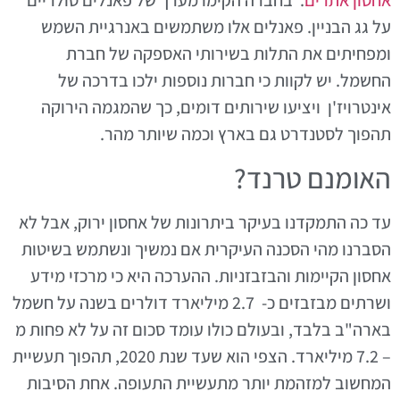
אחסון אתרים
. בחברה הקימו מערך של פאנלים סולריים
על גג הבניין. פאנלים אלו משתמשים באנרגיית השמש
ומפחיתים את התלות בשירותי האספקה של חברת
החשמל. יש לקוות כי חברות נוספות ילכו בדרכה של
אינטרויז'ן ויציעו שירותים דומים, כך שהמגמה הירוקה
תהפוך לסטנדרט גם בארץ וכמה שיותר מהר.
האומנם טרנד?
עד כה התמקדנו בעיקר ביתרונות של אחסון ירוק, אבל לא
הסברנו מהי הסכנה העיקרית אם נמשיך ונשתמש בשיטות
אחסון הקיימות והבזבזניות. ההערכה היא כי מרכזי מידע
ושרתים מבזבזים כ- 2.7 מיליארד דולרים בשנה על חשמל
בארה"ב בלבד, ובעולם כולו עומד סכום זה על לא פחות מ
– 7.2 מיליארד. הצפי הוא שעד שנת 2020, תהפוך תעשיית
המחשוב למזהמת יותר מתעשיית התעופה. אחת הסיבות