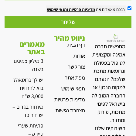
הנכם מאשרים את
מדיניות פרטיות
ותנאי שימוש
שליחה
ניווט מהיר
מאמרים
דף הבית
מחפשים חברה
באתר
אמינה ומקצועית
אודות
3 מיליון צמיגים
לטיפול בפסולת
צור קשר
בשנה
וגרוטאות מתכת
מפת אתר
שלכם? הגעתם
יש לך גרוטאה?
למקום הנכון! אנו
בוא להרוויח
תנאי שימוש
החברה המובילה
3,000 ש"ח
מדיניות פרטיות
בישראל לפינוי
מיחזור בגדים –
הצהרת נגישות
מתכות, פירוק
יש חיה כזו
ומחזור.
פתיחת שערי
השירותים שלנו
טיירק –