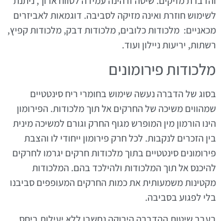
והדברת מזיקים. שיטה זו הינה עמידה לטווח ארוך, ניתנת
לשימוש חוזרת ואינה מזיקה לסביבה. דוגמאות לאביזרים
מכאניים: מלכודות כלובים, מלכודות דבק, מלכודות קפיץ,
רשתות, יריעות ניילון ועוד.
מלכודות פירומונים
בסוג של הדברה נעשה שימוש בחומרי ריח סינטטיים
שמהווים משיכה של החרקים אל תוך מלכודות. הפירומון
הינו הורמון מין המופרש מגוף החרק וגורם למשיכה מינית
בין הזכרים לנקבות. לכל חרק פירומון ייחודי לו והצבת
פירומונים סינטטיים בתוך מלכודות חרקים יגרמו לחרקים
להיכנס אל תוך המלכודות ולהילכד בהם. המלכודות
מקטינות משמעותית את כמות החרקים המעופפים סביבנו
בלי לפגוע בסביבה.
בעבר שיטות ההדברה הירוקה נחשבו ללא יעילות ביחס