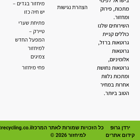
בישראל לפינוי
מיחזור בגדים –
הצהרת נגישות
מתכות, פירוק
יש חיה כזו
ומחזור.
פתיחת שערי
השירותים שלנו
טיירק –
כוללים קניית
המפעל החדש
גרוטאות ברזל,
למיחזור
גרוטאות
צמיגים
אלומיניום,
פחי מיחזור
גרוטאות נחושת
ומתכות נלוות
אחרות במחיר
הטוב ביותר.
ירדן גרופ
כל הזכויות שמורות לאתר המרכז
recycling.co.il
קידום אתרים
למיחזור 2026 ©