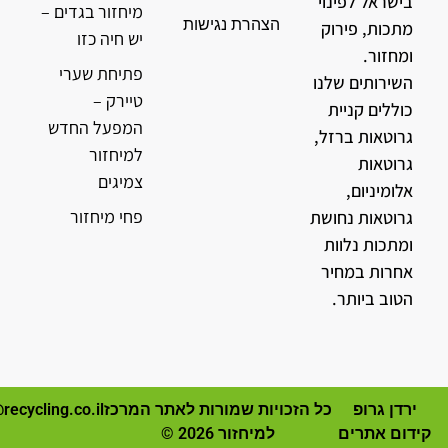
בישראל לפינוי
מיחזור בגדים –
הצהרת נגישות
מתכות, פירוק
יש חיה כזו
ומחזור.
פתיחת שערי
השירותים שלנו
טיירק –
כוללים קניית
המפעל החדש
גרוטאות ברזל,
למיחזור
גרוטאות
צמיגים
אלומיניום,
פחי מיחזור
גרוטאות נחושת
ומתכות נלוות
אחרות במחיר
הטוב ביותר.
ירדן גרופ
כל הזכויות שמורות לאתר המרכז
recycling.co.il
קידום אתרים
למיחזור 2026 ©