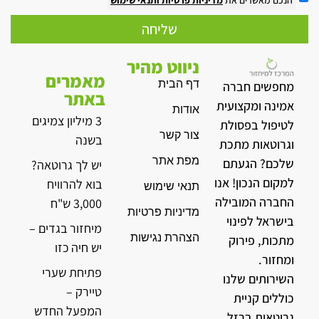
הנכם מאשרים את
מדיניות פרטיות
ותנאי שימוש
שליחה
ניווט מהיר
מאמרים
דף הבית
מחפשים חברה
באתר
אמינה ומקצועית
אודות
3 מיליון צמיגים
לטיפול בפסולת
צור קשר
בשנה
וגרוטאות מתכת
מפת אתר
שלכם? הגעתם
יש לך גרוטאה?
למקום הנכון! אנו
בוא להרוויח
תנאי שימוש
החברה המובילה
3,000 ש"ח
מדיניות פרטיות
בישראל לפינוי
מיחזור בגדים –
הצהרת נגישות
מתכות, פירוק
יש חיה כזו
ומחזור.
פתיחת שערי
השירותים שלנו
טיירק –
כוללים קניית
המפעל החדש
גרוטאות ברזל,