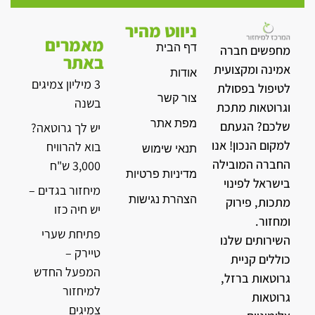
ניווט מהיר
מאמרים
דף הבית
מחפשים חברה
באתר
אמינה ומקצועית
אודות
3 מיליון צמיגים
לטיפול בפסולת
צור קשר
בשנה
וגרוטאות מתכת
מפת אתר
שלכם? הגעתם
יש לך גרוטאה?
למקום הנכון! אנו
בוא להרוויח
תנאי שימוש
החברה המובילה
3,000 ש"ח
מדיניות פרטיות
בישראל לפינוי
מיחזור בגדים –
הצהרת נגישות
מתכות, פירוק
יש חיה כזו
ומחזור.
פתיחת שערי
השירותים שלנו
טיירק –
כוללים קניית
המפעל החדש
גרוטאות ברזל,
למיחזור
גרוטאות
צמיגים