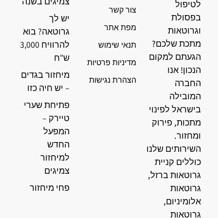
צמיגים בשנה
לטיפול
צור קשר
בפסולת
יש לך
מפת אתר
וגרוטאות
גרוטאה? בוא
מתכת שלכם?
להרוויח 3,000
תנאי שימוש
הגעתם למקום
ש"ח
מדיניות פרטיות
הנכון! אנו
מיחזור בגדים
הצהרת נגישות
החברה
– יש חיה כזו
המובילה
פתיחת שערי
בישראל לפינוי
טיירק –
מתכות, פירוק
המפעל
ומחזור.
החדש
השירותים שלנו
למיחזור
כוללים קניית
צמיגים
גרוטאות ברזל,
פחי מיחזור
גרוטאות
אלומיניום,
גרוטאות