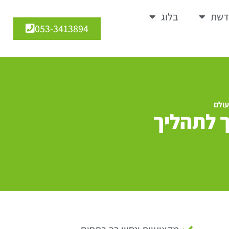
דשת
בלוג
053-3413894
עולם
 לתהליך