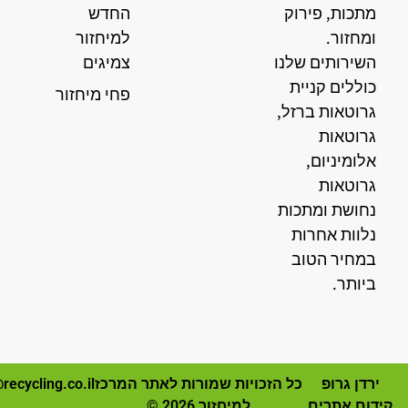
מתכות, פירוק
החדש
ומחזור.
למיחזור
השירותים שלנו
צמיגים
כוללים קניית
פחי מיחזור
גרוטאות ברזל,
גרוטאות
אלומיניום,
גרוטאות
נחושת ומתכות
נלוות אחרות
במחיר הטוב
ביותר.
ירדן גרופ
כל הזכויות שמורות לאתר המרכז
recycling.co.il
קידום אתרים
למיחזור 2026 ©