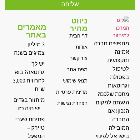
שליחה
ניווט
מאמרים
מהיר
באתר
דף הבית
מחפשים חברה
3 מיליון
אודות
אמינה
צמיגים בשנה
צור קשר
ומקצועית
יש לך
לטיפול
מפת אתר
גרוטאה? בוא
בפסולת
להרוויח 3,000
תנאי שימוש
וגרוטאות
ש"ח
מדיניות פרטיות
מתכת שלכם?
מיחזור בגדים
הגעתם למקום
הצהרת נגישות
– יש חיה כזו
הנכון! אנו
החברה
פתיחת שערי
המובילה
טיירק –
בישראל לפינוי
המפעל