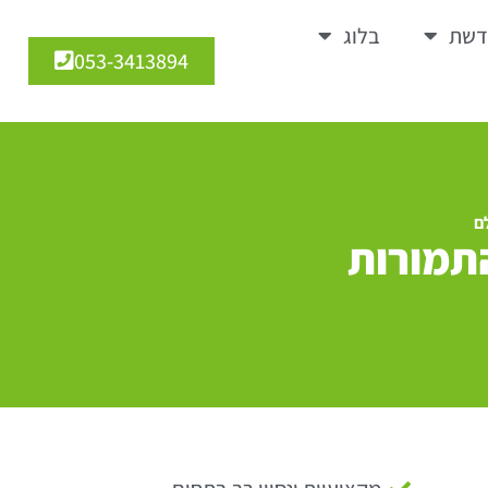
דשת
בלוג
053-3413894
ם
התמורות