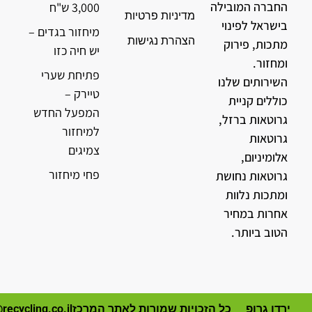
החברה המובילה
3,000 ש"ח
מדיניות פרטיות
בישראל לפינוי
מיחזור בגדים –
הצהרת נגישות
מתכות, פירוק
יש חיה כזו
ומחזור.
פתיחת שערי
השירותים שלנו
טיירק –
כוללים קניית
המפעל החדש
גרוטאות ברזל,
למיחזור
גרוטאות
צמיגים
אלומיניום,
פחי מיחזור
גרוטאות נחושת
ומתכות נלוות
אחרות במחיר
הטוב ביותר.
ירדן גרופ
כל הזכויות שמורות לאתר המרכז
recycling.co.il