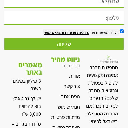
הנכם מאשרים את
מדיניות פרטיות
ותנאי שימוש
שליחה
ניווט מהיר
מאמרים
דף הבית
מחפשים חברה
באתר
אמינה ומקצועית
אודות
3 מיליון צמיגים
לטיפול בפסולת
צור קשר
בשנה
וגרוטאות מתכת
מפת אתר
שלכם? הגעתם
יש לך גרוטאה?
למקום הנכון! אנו
בוא להרוויח
תנאי שימוש
החברה המובילה
3,000 ש"ח
מדיניות פרטיות
בישראל לפינוי
מיחזור בגדים –
הצהרת נגישות