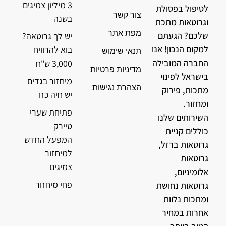
3 מיליון צמיגים
לטיפול בפסולת
צור קשר
בשנה
וגרוטאות מתכת
מפת אתר
שלכם? הגעתם
יש לך גרוטאה?
למקום הנכון! אנו
בוא להרוויח
תנאי שימוש
החברה המובילה
3,000 ש"ח
מדיניות פרטיות
בישראל לפינוי
מיחזור בגדים –
הצהרת נגישות
מתכות, פירוק
יש חיה כזו
ומחזור.
פתיחת שערי
השירותים שלנו
טיירק –
כוללים קניית
המפעל החדש
גרוטאות ברזל,
למיחזור
גרוטאות
צמיגים
אלומיניום,
פחי מיחזור
גרוטאות נחושת
ומתכות נלוות
אחרות במחיר