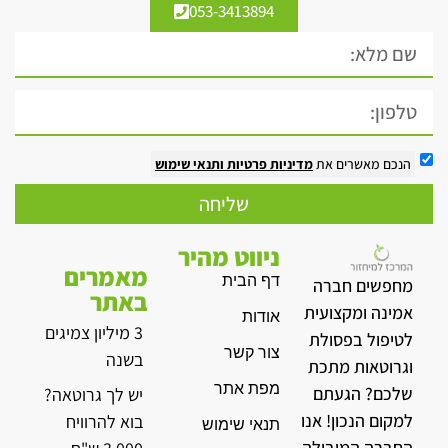
053-3413894
הנכם מאשרים את
מדיניות פרטיות
ותנאי שימוש
שליחה
ניווט מהיר
מאמרים
דף הבית
מחפשים חברה
באתר
אמינה ומקצועית
אודות
3 מיליון צמיגים
לטיפול בפסולת
צור קשר
בשנה
וגרוטאות מתכת
מפת אתר
שלכם? הגעתם
יש לך גרוטאה?
למקום הנכון! אנו
בוא להרוויח
תנאי שימוש
החברה המובילה