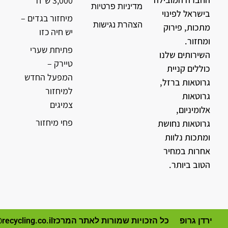
3,000 ש"ח
מדיניות פרטיות
בישראל לפינוי
מיחזור בגדים –
הצהרת נגישות
מתכות, פירוק
יש חיה כזו
ומחזור.
פתיחת שערי
השירותים שלנו
טיירק –
כוללים קניית
המפעל החדש
גרוטאות ברזל,
למיחזור
גרוטאות
צמיגים
אלומיניום,
פחי מיחזור
גרוטאות נחושת
ומתכות נלוות
אחרות במחיר
הטוב ביותר.
ירדן גרופ
כל הזכויות שמורות לאתר המרכז
recycling.co.il