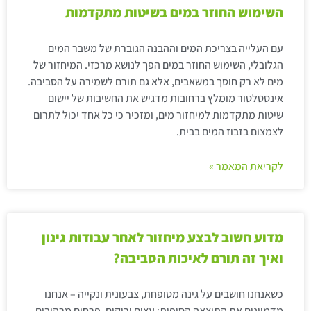
השימוש החוזר במים בשיטות מתקדמות
עם העלייה בצריכת המים וההבנה הגוברת של משבר המים
הגלובלי, השימוש החוזר במים הפך לנושא מרכזי. המיחזור של
מים לא רק חוסך במשאבים, אלא גם תורם לשמירה על הסביבה.
אינסטלטור מומלץ ברחובות מדגיש את החשיבות של יישום
שיטות מתקדמות למיחזור מים, ומזכיר כי כל אחד יכול לתרום
לצמצום בזבוז המים בבית.
לקריאת המאמר »
מדוע חשוב לבצע מיחזור לאחר עבודות גינון
ואיך זה תורם לאיכות הסביבה?
כשאנחנו חושבים על גינה מטופחת, צבעונית ונקייה – אנחנו
מדמיינים את התוצאה הסופית: עצים ירוקים, פרחים מרהיבים,