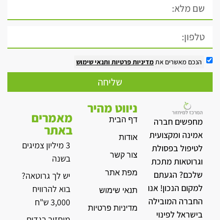
הנכם מאשרים את
מדיניות פרטיות
ותנאי שימוש
שליחה
ניווט מהיר
מאמרים
דף הבית
מחפשים חברה
באתר
אמינה ומקצועית
אודות
3 מיליון צמיגים
לטיפול בפסולת
צור קשר
בשנה
וגרוטאות מתכת
מפת אתר
שלכם? הגעתם
יש לך גרוטאה?
למקום הנכון! אנו
בוא להרוויח
תנאי שימוש
החברה המובילה
3,000 ש"ח
מדיניות פרטיות
בישראל לפינוי
מיחזור בגדים –