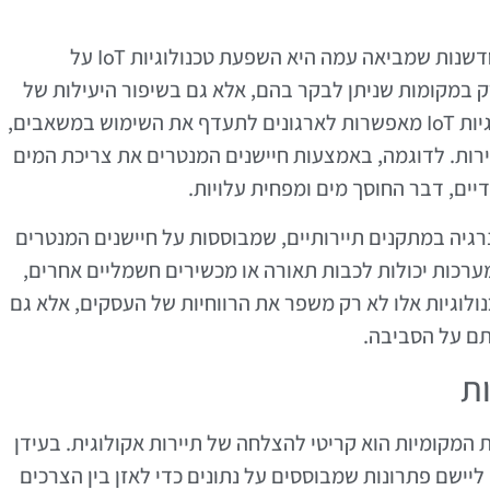
תיירות אקולוגית מתפתחת במהירות, וחלק מהחדשנות שמביאה עמה היא השפעת טכנולוגיות IoT על
ק במקומות שניתן לבקר בהם, אלא גם בשיפור היעילות של
ניהול משאבים כמו מים, אנרגיה ופסולת. טכנולוגיות IoT מאפשרות לארגונים לתעדף את השימוש במשאבים,
ירות. לדוגמה, באמצעות חיישנים המנטרים את צריכת המים
דיים, דבר החוסך מים ומפחית עלויות.
נרגיה במתקנים תיירותיים, שמבוססות על חיישנים המנטרים
ערכות יכולות לכבות תאורה או מכשירים חשמליים אחרים,
נולוגיות אלו לא רק משפר את הרווחיות של העסקים, אלא גם
תם על הסביבה.
ות
ת המקומיות הוא קריטי להצלחה של תיירות אקולוגית. בעידן
מרכזי, ניתן ליישם פתרונות שמבוססים על נתונים כדי לאזן בין הצרכים