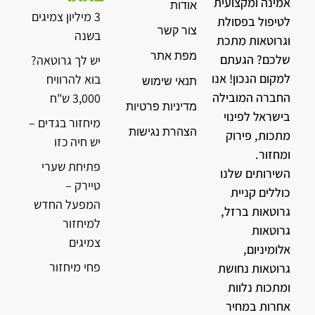
אמינה ומקצועית
אודות
3 מיליון צמיגים
לטיפול בפסולת
צור קשר
בשנה
וגרוטאות מתכת
מפת אתר
שלכם? הגעתם
יש לך גרוטאה?
למקום הנכון! אנו
בוא להרוויח
תנאי שימוש
החברה המובילה
3,000 ש"ח
מדיניות פרטיות
בישראל לפינוי
מיחזור בגדים –
הצהרת נגישות
מתכות, פירוק
יש חיה כזו
ומחזור.
פתיחת שערי
השירותים שלנו
טיירק –
כוללים קניית
המפעל החדש
גרוטאות ברזל,
למיחזור
גרוטאות
צמיגים
אלומיניום,
פחי מיחזור
גרוטאות נחושת
ומתכות נלוות
אחרות במחיר