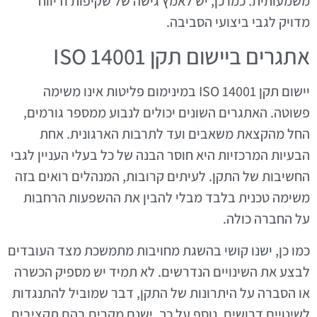
משמעותית. כמו כן, יש לאמץ גישה של שקיפות ודיווח
מדויק לגבי ביצועי הסביבה.
אתגרים ביישום תקן ISO 14001
יישום תקן ISO 14001 במינימום פליטות אינו משימה
פשוטה. האתגרים השונים יכולים לנבוע ממספר גורמים,
החל מהקצאת משאבים ועד לתרבות הארגונית. אחת
הבעיות המרכזיות היא חוסר הבנה של כל בעלי העניין לגבי
החשיבות של התקן. לעיתים קרובות, המנהלים רואים בזה
משימה טכנית בלבד מבלי להבין את ההשפעות הרחבות
על החברה כולה.
כמו כן, ישנו קושי בהשגת מחויבות מתמשכת מצד העובדים
לבצע את השינויים הנדרשים. לא תמיד יש מספיק הכשרה
או הסברה על היתרונות של התקן, דבר שמוביל להתנגדות
לשינויים דרושים. נוסף על כך, ישנם מקרים בהם תקציבים