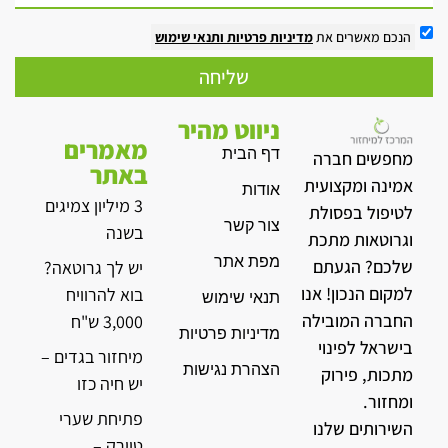
הנכם מאשרים את
מדיניות פרטיות
ותנאי שימוש
שליחה
ניווט מהיר
מאמרים
דף הבית
מחפשים חברה
באתר
אמינה ומקצועית
אודות
3 מיליון צמיגים
לטיפול בפסולת
צור קשר
בשנה
וגרוטאות מתכת
מפת אתר
שלכם? הגעתם
יש לך גרוטאה?
למקום הנכון! אנו
בוא להרוויח
תנאי שימוש
החברה המובילה
3,000 ש"ח
מדיניות פרטיות
בישראל לפינוי
מיחזור בגדים –
הצהרת נגישות
מתכות, פירוק
יש חיה כזו
ומחזור.
פתיחת שערי
השירותים שלנו
טיירק –