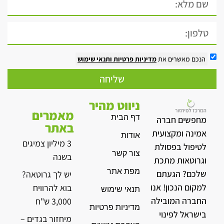
הנכם מאשרים את
מדיניות פרטיות
ותנאי שימוש
שליחה
ניווט מהיר
מאמרים
דף הבית
מחפשים חברה
באתר
אמינה ומקצועית
אודות
3 מיליון צמיגים
לטיפול בפסולת
צור קשר
בשנה
וגרוטאות מתכת
מפת אתר
שלכם? הגעתם
יש לך גרוטאה?
למקום הנכון! אנו
בוא להרוויח
תנאי שימוש
החברה המובילה
3,000 ש"ח
מדיניות פרטיות
בישראל לפינוי
מיחזור בגדים –