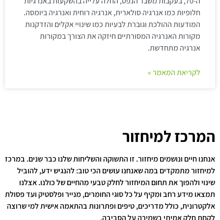
ה-70, בעקבות משבר הנפט, החלה עלייה בהשקעות באנרגיות
חלופיות כמו אנרגיה סולארית, אנרגיה רוחית ואנרגיה ביומסה.
המודעות ההולכת וגוברת לבעיות כמו שינויי אקלים והזדקנות
מקורות האנרגיה המסורתיים חיזקה את הצורך במקורות
אנרגיה מתחדשת.
לקריאת המאמר »
המרכז למיחזור
אנחנו חיים ונושמים מיחזור. זו התשוקה והשליחות שלנו כבר שנים. במרכז
למיחזור מתמקדים במה שאנחנו עושים הכי טוב: להנגיש ידע, להוביל
שינוי ולהפוך את תחום המיחזור לחלק טבעי מהחיים של כולנו. אצלנו
תמצאו מידע רחב ומקיף על כל סוגי החומרים, מנייר ופלסטיק ועד פסולת
אלקטרונית, כולל מדריכים, טיפים ופתרונות בהתאמה אישית למי שרוצה
לקחת חלק אמיתי בשמירה על הסביבה.