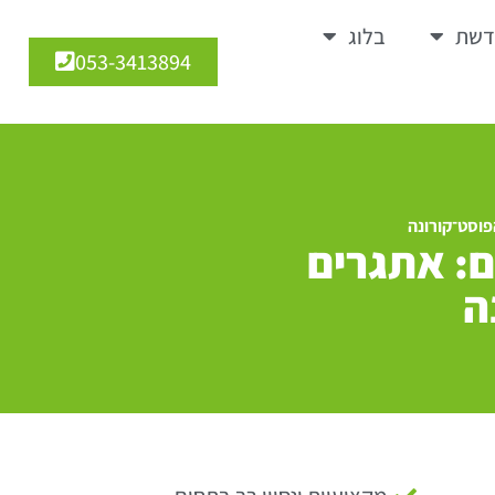
דשת
בלוג
053-3413894
פוסט־קורונה
ם: אתגרים
ה