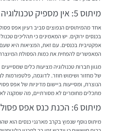
מיתוס 5: אין מספיק טכנולוגיה לתמוך באפס פסולת
אחד מהמיתוסים הנפוצים סביב רעיון אפס פסול
בכנסים ירוקים. יש המאמינים כי תהליכים טכנול
אפקטיבית בכנסים. עם זאת, המציאות היא שעם ה
המאפשרים להפחית את כמות הפסולת המיוצרת 
מגוון חברות טכנולוגיה מציעות כלים שמסייעים ב
של מחזור ושימוש חוזר. לדוגמה, פלטפורמות ל
הנוצרת, ומסייעות ביישום מדיניות של אפס פסול
מתכלים מחומרים לא מסורתיים, מה שמקנה לארג
מיתוס 6: הכנת כנס אפס פסולת דורשת זמן רב ומאמץ גדול
מיתוס נוסף שנפוץ בקרב מארגני כנסים הוא שהכ
רבים חוששים כי יידרש זמן רב לתכנון הלוגיסט