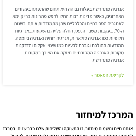
אנרגיה מתחדשת בעלות גבוהה היא תחום שהתפתח בעשורים
האחרונים, כאשר מדינות רבות החלו לחפש פתרונות ברי קיימא
לאתגרים הסביבתיים והכלכליים שהן מתמודדות איתם. בשנות
ה-70, בעקבות משבר הנפט, החלה עלייה בהשקעות באנרגיות
חלופיות כמו אנרגיה סולארית, אנרגיה רוחית ואנרגיה ביומסה.
המודעות ההולכת וגוברת לבעיות כמו שינויי אקלים והזדקנות
מקורות האנרגיה המסורתיים חיזקה את הצורך במקורות
אנרגיה מתחדשת.
לקריאת המאמר »
המרכז למיחזור
אנחנו חיים ונושמים מיחזור. זו התשוקה והשליחות שלנו כבר שנים. במרכז
למיחזור מתמקדים במה שאנחנו עושים הכי טוב: להנגיש ידע, להוביל