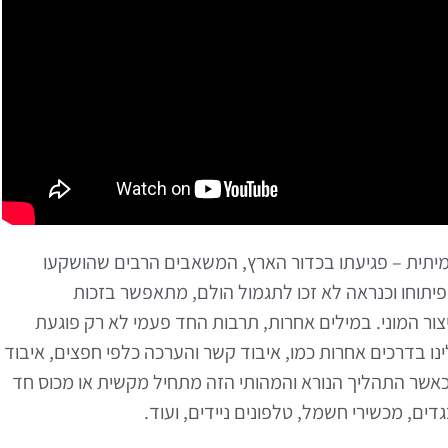
מיתית – פגיעתו בכדור הארץ, המשאבים הרבים שהושקעו
פיתוחו וכנראה לא זכו לתגמול הולם, מתאפשר בזכות
ור המוני. במילים אחרות, תרבות החד פעמי לא רק פוגעת
נו בדרכים אחרות כמו, איבוד קשר והערכה כלפי חפצים, איבוד
ץ, כאשר התהליך הנורא והמהותי הזה מתחיל מקשית או מכוס חד
גדים, מכשירי חשמל, טלפונים ניידים, ועוד.