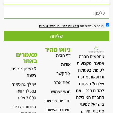
הנכם מאשרים את
מדיניות פרטיות
ותנאי שימוש
שליחה
ניווט מהיר
מאמרים
דף הבית
מחפשים חברה
באתר
אמינה ומקצועית
אודות
3 מיליון צמיגים
לטיפול בפסולת
צור קשר
בשנה
וגרוטאות מתכת
מפת אתר
שלכם? הגעתם
יש לך גרוטאה?
למקום הנכון! אנו
בוא להרוויח
תנאי שימוש
החברה המובילה
3,000 ש"ח
מדיניות פרטיות
בישראל לפינוי
מיחזור בגדים –
הצהרת נגישות
מתכות, פירוק