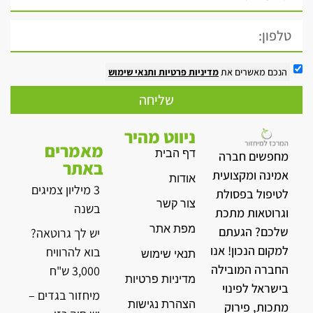
הנכם מאשרים את
מדיניות פרטיות
ותנאי שימוש
שליחה
ניווט מהיר
מאמרים
דף הבית
מחפשים חברה
באתר
אמינה ומקצועית
אודות
3 מיליון צמיגים
לטיפול בפסולת
צור קשר
בשנה
וגרוטאות מתכת
מפת אתר
שלכם? הגעתם
יש לך גרוטאה?
למקום הנכון! אנו
בוא להרוויח
תנאי שימוש
החברה המובילה
3,000 ש"ח
מדיניות פרטיות
בישראל לפינוי
מיחזור בגדים –
הצהרת נגישות
מתכות, פירוק