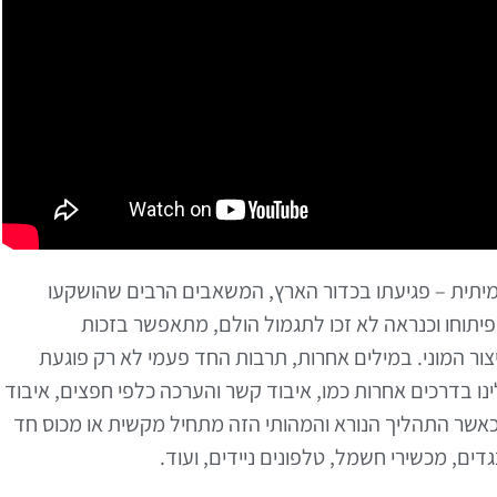
מיתית – פגיעתו בכדור הארץ, המשאבים הרבים שהושקעו
פיתוחו וכנראה לא זכו לתגמול הולם, מתאפשר בזכות
ור המוני. במילים אחרות, תרבות החד פעמי לא רק פוגעת
נו בדרכים אחרות כמו, איבוד קשר והערכה כלפי חפצים, איבוד
ץ, כאשר התהליך הנורא והמהותי הזה מתחיל מקשית או מכוס חד
גדים, מכשירי חשמל, טלפונים ניידים, ועוד.