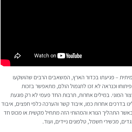
מיתית – פגיעתו בכדור הארץ, המשאבים הרבים שהושקעו
פיתוחו וכנראה לא זכו לתגמול הולם, מתאפשר בזכות
ור המוני. במילים אחרות, תרבות החד פעמי לא רק פוגעת
נו בדרכים אחרות כמו, איבוד קשר והערכה כלפי חפצים, איבוד
ץ, כאשר התהליך הנורא והמהותי הזה מתחיל מקשית או מכוס חד
גדים, מכשירי חשמל, טלפונים ניידים, ועוד.