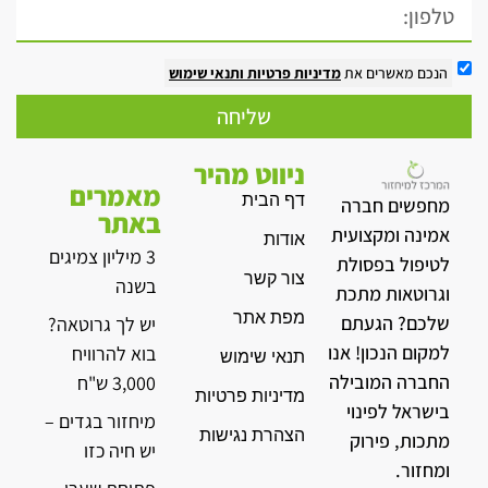
הנכם מאשרים את
מדיניות פרטיות
ותנאי שימוש
שליחה
ניווט מהיר
מאמרים
דף הבית
מחפשים חברה
באתר
אמינה ומקצועית
אודות
3 מיליון צמיגים
לטיפול בפסולת
צור קשר
בשנה
וגרוטאות מתכת
מפת אתר
שלכם? הגעתם
יש לך גרוטאה?
למקום הנכון! אנו
בוא להרוויח
תנאי שימוש
החברה המובילה
3,000 ש"ח
מדיניות פרטיות
בישראל לפינוי
מיחזור בגדים –
הצהרת נגישות
מתכות, פירוק
יש חיה כזו
ומחזור.