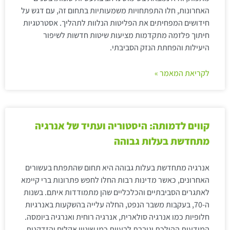
האחרונות, חלו התפתחויות משמעותיות בתחום זה, עם דגש על
חידושים המפחיתים את הפליטות הנלוות לתהליך. אסטרטגיות
חיתוך פלזמה מתקדמות מציעות שיטות חדשות לשיפור
היעילות והפחתת הנזק הסביבתי.
לקריאת המאמר »
קווים לדמותה: היסטוריה ועתיד של אנרגיה
מתחדשת בעלות גבוהה
אנרגיה מתחדשת בעלות גבוהה היא תחום שהתפתח בעשורים
האחרונים, כאשר מדינות רבות החלו לחפש פתרונות ברי קיימא
לאתגרים הסביבתיים והכלכליים שהן מתמודדות איתם. בשנות
ה-70, בעקבות משבר הנפט, החלה עלייה בהשקעות באנרגיות
חלופיות כמו אנרגיה סולארית, אנרגיה רוחית ואנרגיה ביומסה.
המודעות ההולכת וגוברת לבעיות כמו שינויי אקלים והזדקנות