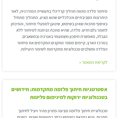
מיחזור פלדה מהווה תהליך קרדינלי בתעשייה המודרנית, לאור
היתרונות הסביבתיים והכלכליים שהוא מציע. התהליך מתחיל
באיסוף מתכות שאינן בשימוש, שינוען למפעלי מיחזור, והפיכתן
לחומר גלם חדש. פלדה, שהיא מתכת הניתנת למיחזור ללא
הגבלה, מאפשרת חיסכון משמעותי באנרגיה ובמשאבים.
במרכז הארץ, קיימים מספר מתקנים המקדמים את מיחזור
הפלדה ומשלבים טכנולוגיות מתקדמות לשיפור היעילות.
לקריאת המאמר »
אסטרטגיות חיתוך פלזמה מתקדמות: חידושים
בטכנולוגיות ירוקות למינימום פליטות
טכנולוגיית חיתוך פלזמה מציעה פתרון מהיר ויעיל לחיתוך
מתכות, והיא נמצאת בשימוש נרחב בתעשיות שונות. בשנים