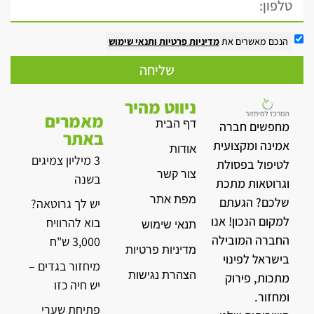
הנכם מאשרים את
מדיניות פרטיות
ותנאי שימוש
שליחה
ניווט מהיר
מאמרים
דף הבית
מחפשים חברה
באתר
אמינה ומקצועית
אודות
3 מיליון צמיגים
לטיפול בפסולת
צור קשר
בשנה
וגרוטאות מתכת
מפת אתר
שלכם? הגעתם
יש לך גרוטאה?
למקום הנכון! אנו
בוא להרוויח
תנאי שימוש
החברה המובילה
3,000 ש"ח
מדיניות פרטיות
בישראל לפינוי
מיחזור בגדים –
הצהרת נגישות
מתכות, פירוק
יש חיה כזו
ומחזור.
פתיחת שערי