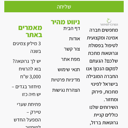
שליחה
ניווט מהיר
מאמרים
דף הבית
מחפשים חברה
באתר
אמינה ומקצועית
אודות
3 מיליון צמיגים
לטיפול בפסולת
צור קשר
בשנה
וגרוטאות מתכת
מפת אתר
שלכם? הגעתם
יש לך גרוטאה?
למקום הנכון! אנו
בוא להרוויח
תנאי שימוש
החברה המובילה
3,000 ש"ח
מדיניות פרטיות
בישראל לפינוי
מיחזור בגדים –
הצהרת נגישות
מתכות, פירוק
יש חיה כזו
ומחזור.
פתיחת שערי
השירותים שלנו
טיירק –
כוללים קניית
המפעל החדש
גרוטאות ברזל,
למיחזור