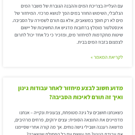
עם העלייה בצריכת המים וההבנה הגוברת של משבר המים
הגלובלי, השימוש החוזר במים הפך לנושא מרכזי. המיחזור של
מים לא רק חוסך במשאבים, אלא גם תורם לשמירה על הסביבה.
אינסטלטור מומלץ ברחובות מדגיש את החשיבות של יישום
שיטות מתקדמות למיחזור מים, ומזכיר כי כל אחד יכול לתרום
לצמצום בזבוז המים בבית.
לקריאת המאמר »
מדוע חשוב לבצע מיחזור לאחר עבודות גינון
ואיך זה תורם לאיכות הסביבה?
כשאנחנו חושבים על גינה מטופחת, צבעונית ונקייה – אנחנו
מדמיינים את התוצאה הסופית: עצים ירוקים, פרחים מרהיבים,
מדשאה רעננה ושבילי גישה נוחים. אך מה קורה אחרי שסיימנו
את עבודת הגינון? מה עושים עם כל הפסולת שנשארה?