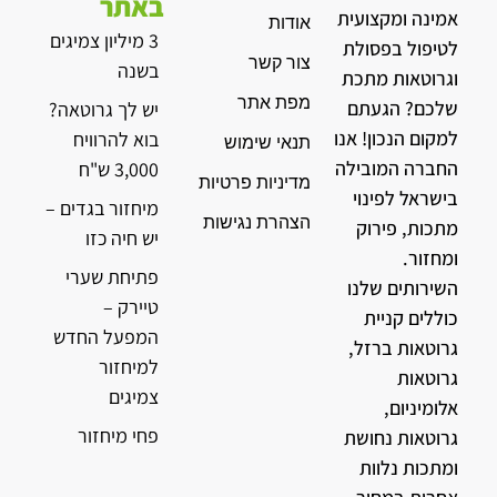
באתר
אמינה ומקצועית
אודות
3 מיליון צמיגים
לטיפול בפסולת
צור קשר
בשנה
וגרוטאות מתכת
מפת אתר
שלכם? הגעתם
יש לך גרוטאה?
למקום הנכון! אנו
בוא להרוויח
תנאי שימוש
החברה המובילה
3,000 ש"ח
מדיניות פרטיות
בישראל לפינוי
מיחזור בגדים –
הצהרת נגישות
מתכות, פירוק
יש חיה כזו
ומחזור.
פתיחת שערי
השירותים שלנו
טיירק –
כוללים קניית
המפעל החדש
גרוטאות ברזל,
למיחזור
גרוטאות
צמיגים
אלומיניום,
פחי מיחזור
גרוטאות נחושת
ומתכות נלוות