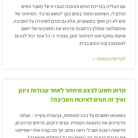
עם העלייה בצריכת המים וההבנה הגוברת של משבר המים
הגלובלי, השימוש החוזר במים הפך לנושא מרכזי. המיחזור של
מים לא רק חוסך במשאבים, אלא גם תורם לשמירה על הסביבה.
אינסטלטור מומלץ ברחובות מדגיש את החשיבות של יישום
שיטות מתקדמות למיחזור מים, ומזכיר כי כל אחד יכול לתרום
לצמצום בזבוז המים בבית.
לקריאת המאמר »
מדוע חשוב לבצע מיחזור לאחר עבודות גינון
ואיך זה תורם לאיכות הסביבה?
כשאנחנו חושבים על גינה מטופחת, צבעונית ונקייה – אנחנו
מדמיינים את התוצאה הסופית: עצים ירוקים, פרחים מרהיבים,
מדשאה רעננה ושבילי גישה נוחים. אך מה קורה אחרי שסיימנו
את עבודת הגינון? מה עושים עם כל הפסולת שנשארה?