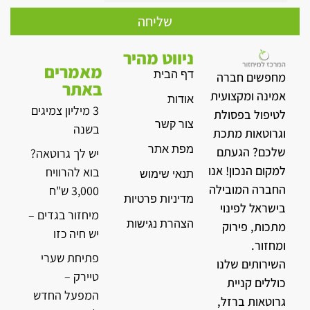
שליחה
ניווט מהיר
מאמרים
דף הבית
מחפשים חברה
באתר
אמינה ומקצועית
אודות
3 מיליון צמיגים
לטיפול בפסולת
צור קשר
בשנה
וגרוטאות מתכת
מפת אתר
שלכם? הגעתם
יש לך גרוטאה?
למקום הנכון! אנו
בוא להרוויח
תנאי שימוש
החברה המובילה
3,000 ש"ח
מדיניות פרטיות
בישראל לפינוי
מיחזור בגדים –
הצהרת נגישות
מתכות, פירוק
יש חיה כזו
ומחזור.
פתיחת שערי
השירותים שלנו
טיירק –
כוללים קניית
המפעל החדש
גרוטאות ברזל,