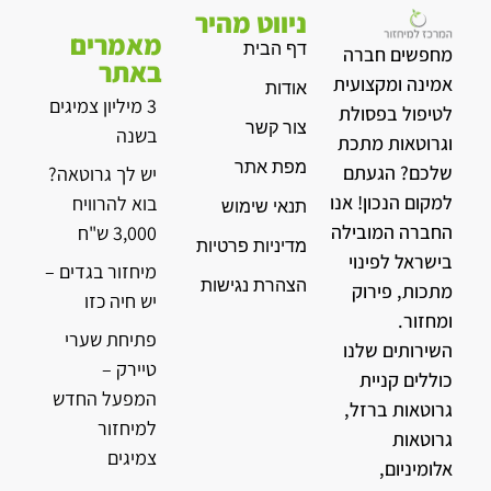
ניווט מהיר
מאמרים
דף הבית
מחפשים חברה
באתר
אמינה ומקצועית
אודות
3 מיליון צמיגים
לטיפול בפסולת
צור קשר
בשנה
וגרוטאות מתכת
מפת אתר
שלכם? הגעתם
יש לך גרוטאה?
למקום הנכון! אנו
בוא להרוויח
תנאי שימוש
החברה המובילה
3,000 ש"ח
מדיניות פרטיות
בישראל לפינוי
מיחזור בגדים –
הצהרת נגישות
מתכות, פירוק
יש חיה כזו
ומחזור.
פתיחת שערי
השירותים שלנו
טיירק –
כוללים קניית
המפעל החדש
גרוטאות ברזל,
למיחזור
גרוטאות
צמיגים
אלומיניום,