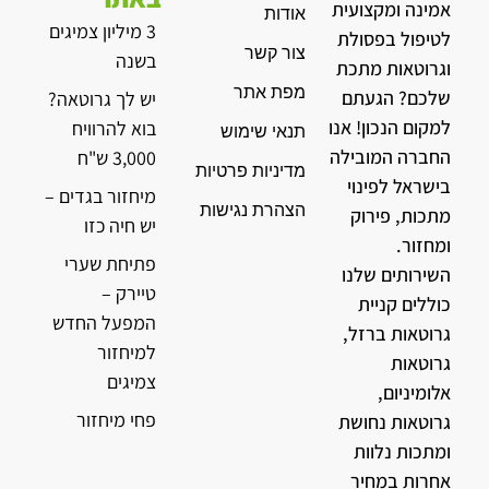
אמינה ומקצועית
אודות
3 מיליון צמיגים
לטיפול בפסולת
צור קשר
בשנה
וגרוטאות מתכת
מפת אתר
שלכם? הגעתם
יש לך גרוטאה?
למקום הנכון! אנו
בוא להרוויח
תנאי שימוש
החברה המובילה
3,000 ש"ח
מדיניות פרטיות
בישראל לפינוי
מיחזור בגדים –
הצהרת נגישות
מתכות, פירוק
יש חיה כזו
ומחזור.
פתיחת שערי
השירותים שלנו
טיירק –
כוללים קניית
המפעל החדש
גרוטאות ברזל,
למיחזור
גרוטאות
צמיגים
אלומיניום,
פחי מיחזור
גרוטאות נחושת
ומתכות נלוות
אחרות במחיר