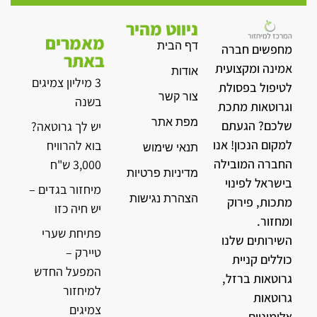
ניווט מהיר
מאמרים
דף הבית
מחפשים חברה
באתר
אמינה ומקצועית
אודות
3 מיליון צמיגים
לטיפול בפסולת
צור קשר
בשנה
וגרוטאות מתכת
מפת אתר
שלכם? הגעתם
יש לך גרוטאה?
למקום הנכון! אנו
בוא להרוויח
תנאי שימוש
החברה המובילה
3,000 ש"ח
מדיניות פרטיות
בישראל לפינוי
מיחזור בגדים –
הצהרת נגישות
מתכות, פירוק
יש חיה כזו
ומחזור.
פתיחת שערי
השירותים שלנו
טיירק –
כוללים קניית
המפעל החדש
גרוטאות ברזל,
למיחזור
גרוטאות
צמיגים
אלומיניום,