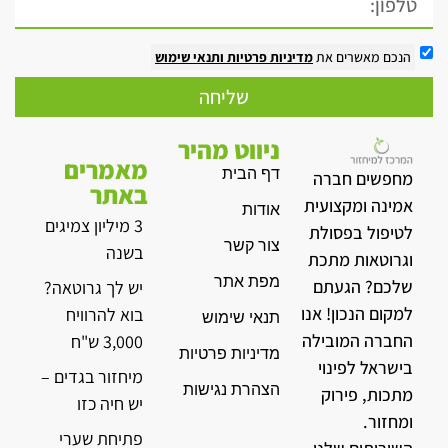
הנכם מאשרים את
מדיניות פרטיות
ותנאי שימוש
שליחה
ניווט מהיר
מאמרים
דף הבית
מחפשים חברה
באתר
אמינה ומקצועית
אודות
3 מיליון צמיגים
לטיפול בפסולת
צור קשר
בשנה
וגרוטאות מתכת
מפת אתר
שלכם? הגעתם
יש לך גרוטאה?
למקום הנכון! אנו
בוא להרוויח
תנאי שימוש
החברה המובילה
3,000 ש"ח
מדיניות פרטיות
בישראל לפינוי
מיחזור בגדים –
הצהרת נגישות
מתכות, פירוק
יש חיה כזו
ומחזור.
פתיחת שערי