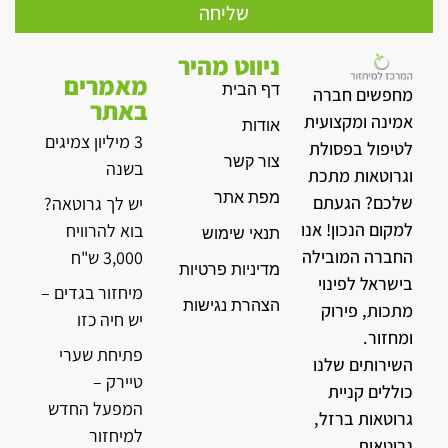
שליחה
ניווט מהיר
מאמרים
דף הבית
מחפשים חברה
באתר
אמינה ומקצועית
אודות
3 מיליון צמיגים
לטיפול בפסולת
צור קשר
בשנה
וגרוטאות מתכת
מפת אתר
שלכם? הגעתם
יש לך גרוטאה?
למקום הנכון! אנו
בוא להרוויח
תנאי שימוש
החברה המובילה
3,000 ש"ח
מדיניות פרטיות
בישראל לפינוי
מיחזור בגדים –
הצהרת נגישות
מתכות, פירוק
יש חיה כזו
ומחזור.
פתיחת שערי
השירותים שלנו
טיירק –
כוללים קניית
המפעל החדש
גרוטאות ברזל,
למיחזור
גרוטאות