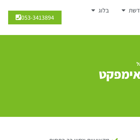
דשת
בלוג
053-3413894
ל
אימפקט