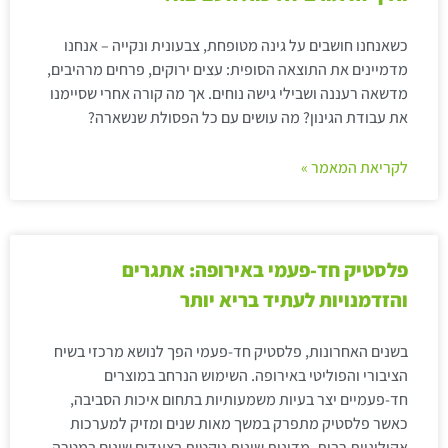
כשאנחנו חושבים על גינה מטופחת, צבעונית ונקייה – אנחנו
מדמיינים את התוצאה הסופית: עצים ירוקים, פרחים מרהיבים,
מדשאה רעננה ושבילי גישה נוחים. אך מה קורה אחרי שסיימנו
את עבודת הגינון? מה עושים עם כל הפסולת שנשארה?
לקריאת המאמר »
פלסטיק חד-פעמי באירופה: אתגרים
והזדמנויות לעתיד בריא יותר
בשנים האחרונות, פלסטיק חד-פעמי הפך לנושא מרכזי בשיח
הציבורי והפוליטי באירופה. השימוש הנרחב במוצרים
חד-פעמיים יצר בעיות משמעותיות בתחום איכות הסביבה,
כאשר פלסטיק מתפרק במשך מאות שנים ומזיק למערכות
אקולוגיות רבות. מדינות שונות נוקטות בצעדים שונים במטרה