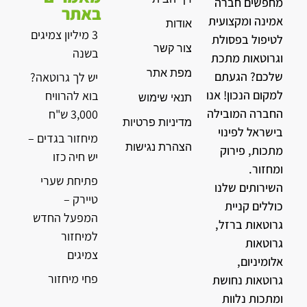
מחפשים חברה
באתר
אמינה ומקצועית
אודות
3 מיליון צמיגים
לטיפול בפסולת
צור קשר
בשנה
וגרוטאות מתכת
מפת אתר
שלכם? הגעתם
יש לך גרוטאה?
למקום הנכון! אנו
בוא להרוויח
תנאי שימוש
החברה המובילה
3,000 ש"ח
מדיניות פרטיות
בישראל לפינוי
מיחזור בגדים –
הצהרת נגישות
מתכות, פירוק
יש חיה כזו
ומחזור.
פתיחת שערי
השירותים שלנו
טיירק –
כוללים קניית
המפעל החדש
גרוטאות ברזל,
למיחזור
גרוטאות
צמיגים
אלומיניום,
פחי מיחזור
גרוטאות נחושת
ומתכות נלוות